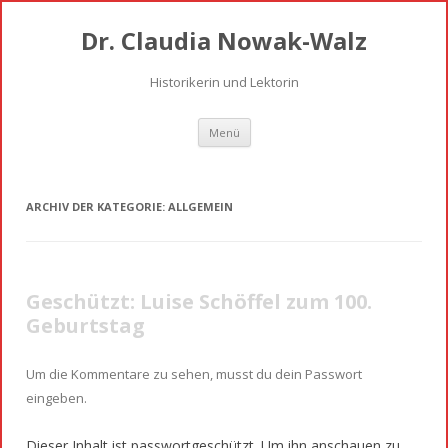
Dr. Claudia Nowak-Walz
Historikerin und Lektorin
Springe
Menü
zum
Inhalt
ARCHIV DER KATEGORIE:
ALLGEMEIN
Geschützt: Luise Schöffel zum 100.
Geburtstag
Um die Kommentare zu sehen, musst du dein Passwort
eingeben.
Dieser Inhalt ist passwortgeschützt. Um ihn anschauen zu